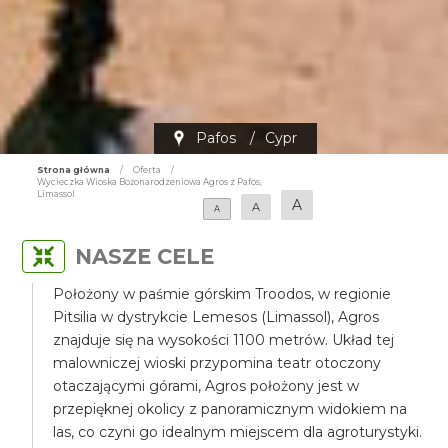
Pafos
/
Cypr
Strona główna
/
Oferta
/
Wycieczka Wioska Bożonarodzeniowa Agros z Pafos,
Limassol
A
A
A
NASZE CELE
Położony w paśmie górskim Troodos, w regionie
Pitsilia w dystrykcie Lemesos (Limassol), Agros
znajduje się na wysokości 1100 metrów. Układ tej
malowniczej wioski przypomina teatr otoczony
otaczającymi górami, Agros położony jest w
przepięknej okolicy z panoramicznym widokiem na
las, co czyni go idealnym miejscem dla agroturystyki.