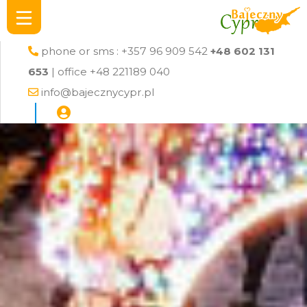
phone or sms : +357 96 909 542
+48 602 131
653
| office +48 221189 040
info@bajecznycypr.pl