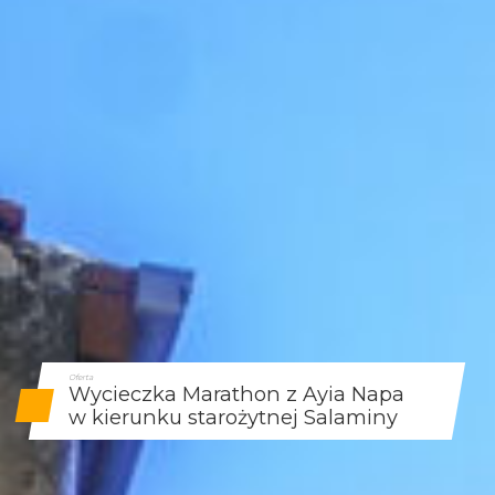
Oferta
Wycieczka Marathon z Ayia Napa
w kierunku starożytnej Salaminy