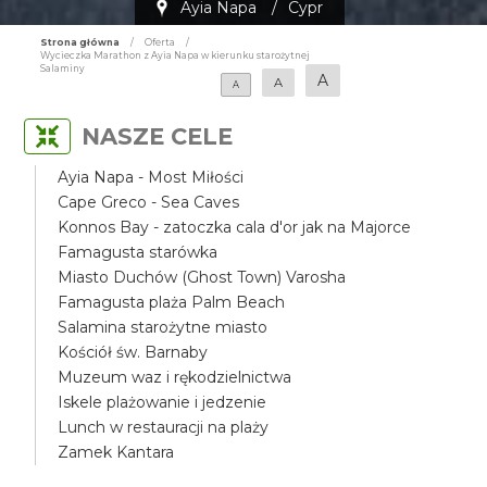
Ayia Napa
/
Cypr
Strona główna
/
Oferta
/
Wycieczka Marathon z Ayia Napa w kierunku starożytnej
Salaminy
A
A
A
NASZE CELE
Ayia Napa - Most Miłości
Cape Greco - Sea Caves
Konnos Bay - zatoczka cala d'or jak na Majorce
Famagusta starówka
Miasto Duchów (Ghost Town) Varosha
Famagusta plaża Palm Beach
Salamina starożytne miasto
Kościół św. Barnaby
Muzeum waz i rękodzielnictwa
Iskele plażowanie i jedzenie
Lunch w restauracji na plaży
Zamek Kantara