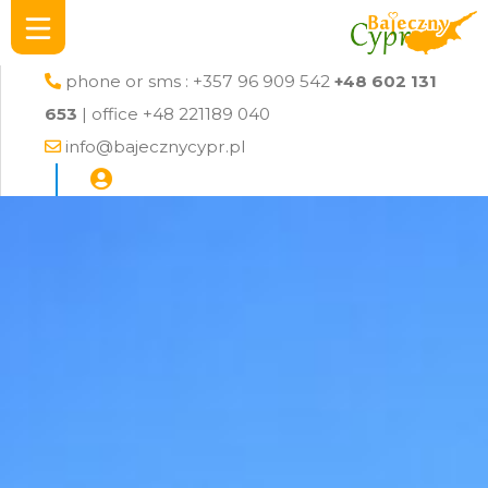
phone or sms : +357 96 909 542
+48 602 131
653
| office +48 221189 040
info@bajecznycypr.pl