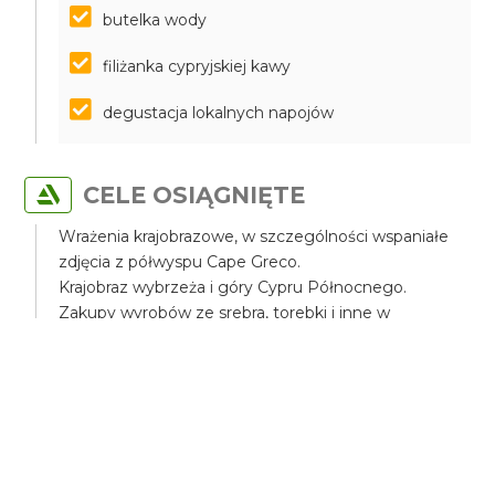
butelka wody
filiżanka cypryjskiej kawy
degustacja lokalnych napojów
CELE OSIĄGNIĘTE
Wrażenia krajobrazowe, w szczególności wspaniałe
zdjęcia z półwyspu Cape Greco.
Krajobraz wybrzeża i góry Cypru Północnego.
Zakupy wyrobów ze srebra, torebki i inne w
Famaguście.
Zapoznanie się z kulturą turecką.
Zapoznanie się z miejscem Varoshia i średniowieczną
twierdzą miastem Famagusta.
Zapoznanie się z górskimi stanowiskami wiejskimi
Sesja fotograficzna i wideo.
Spędzisz dzień w części północnego Cypru.