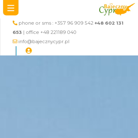
phone or sms : +357 96 909 542
+48 602 131
653
| office +48 221189 040
info@bajecznycypr.pl