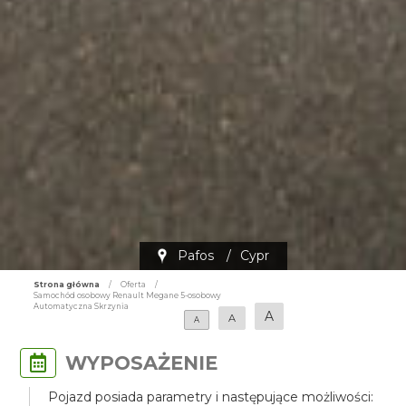
Pafos
/
Cypr
Strona główna
/
Oferta
/
Samochód osobowy Renault Megane 5-osobowy
Automatyczna Skrzynia
A
A
A
WYPOSAŻENIE
Pojazd posiada parametry i następujące możliwości: