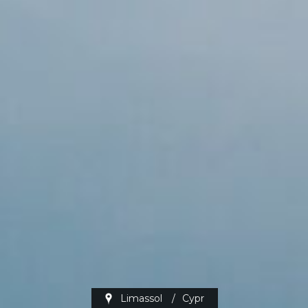
Limassol
/
Cypr