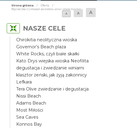
Strona główna
/
Oferta
/
Wycieczka z Limassol po srebro, wino i plaże marzeń
A
A
A
NASZE CELE
Chirokitia neolityczna wioska
Governor’s Beach plaża
White Rocks, czyli białe skałki
Kato Drys wiejska wioska Neofilita
degustacja i zwiedzanie winiarni
klasztor żeński, jak żyją zakonnicy
Lefkara
Tera Olive zwiedzanie i degustacja
Nissi Beach
Adams Beach
Most Miłości
Sea Caves
Konnos Bay