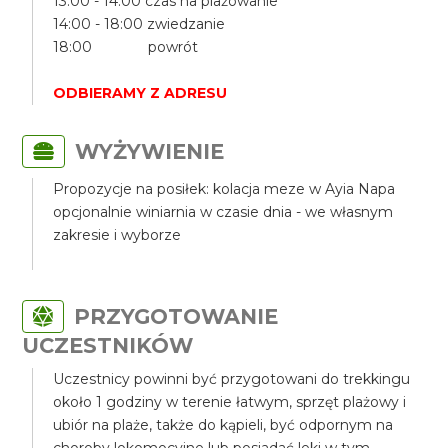
13:00 - 14:00 czas na plażowanie
14:00 - 18:00 zwiedzanie
18:00 powrót
ODBIERAMY Z ADRESU
WYŻYWIENIE
Propozycje na posiłek: kolacja meze w Ayia Napa
opcjonalnie winiarnia w czasie dnia - we własnym
zakresie i wyborze
PRZYGOTOWANIE
UCZESTNIKÓW
Uczestnicy powinni być przygotowani do trekkingu
około 1 godziny w terenie łatwym, sprzęt plażowy i
ubiór na plaże, także do kąpieli, być odpornym na
choroby lokomocyjne lub posiadać leki w tym