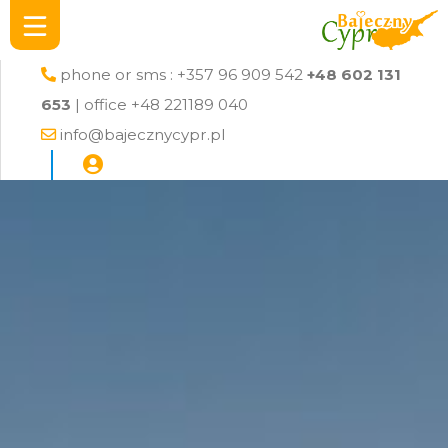
phone or sms : +357 96 909 542
+48 602 131
653
| office +48 221189 040
info@bajecznycypr.pl