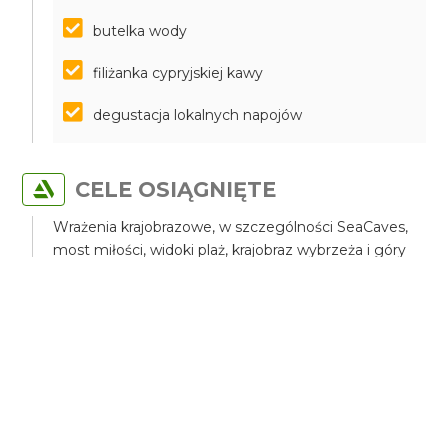
butelka wody
filiżanka cypryjskiej kawy
degustacja lokalnych napojów
CELE OSIĄGNIĘTE
Wrażenia krajobrazowe, w szczególności SeaCaves,
most miłości, widoki plaż, krajobraz wybrzeża i góry
Cypru
Zapoznanie się z produkcją oliwy.
Zapoznanie się z produkcją wina na Cyprze.
Zapoznanie się z górskimi stanowiskami wiejskimi
Degustacja lokalnych win i cypryjskiej kuchni.
Sesja fotograficzna i wideo.
Spędzisz dzień w Narodowym Parku Cape Greco, na
łonie natury.