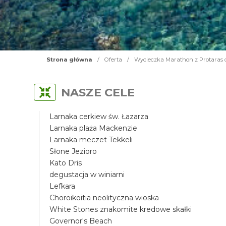
Strona główna
/
Oferta
/
Wycieczka Marathon z Protaras 
NASZE CELE
Larnaka cerkiew św. Łazarza
Larnaka plaża Mackenzie
Larnaka meczet Tekkeli
Słone Jezioro
Kato Dris
degustacja w winiarni
Lefkara
Choroikoitia neolityczna wioska
White Stones znakomite kredowe skałki
Governor's Beach