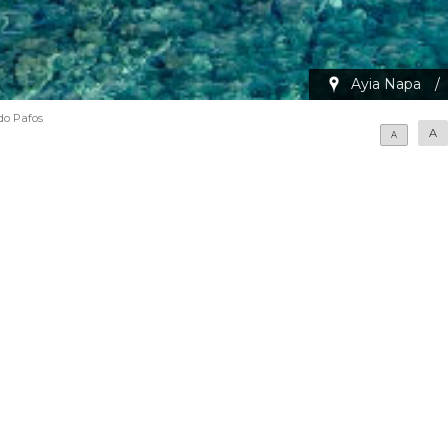
Ayia Napa
/
do Pafos
A
A