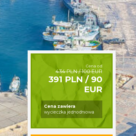
Cena od
434 PLN / 100 EUR
391 PLN / 90
EUR
Cena zawiera
wycieczka jednodniowa