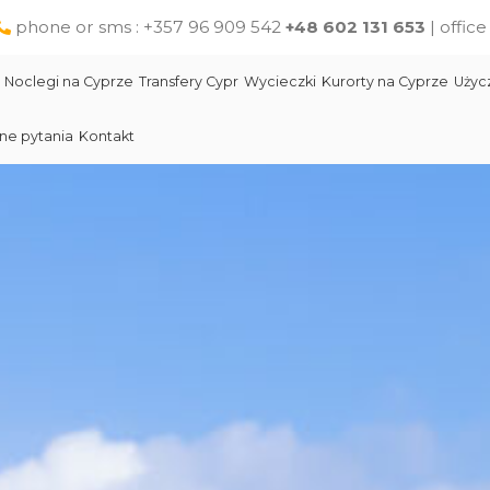
phone or sms : +357 96 909 542
+48 602 131 653
| offic
Noclegi na Cyprze
Transfery Cypr
Wycieczki
Kurorty na Cyprze
Użyc
ne pytania
Kontakt
Larnaka
Słynni ludzie Cypru
Wycieczki jednodniowe na Cyprze z Pafos
Skała Afodyty
Limassol
Restauracje na Cyprze
Wycieczki z Larnaki
Lara Beach Plaża
Pomoc na Cyprze dla polskich turystów
Wycieczki z Protaras
Lokalne produkty na Cyprze
Cypr Atrakcje
Cypr - Państwo
Skała Afodyty