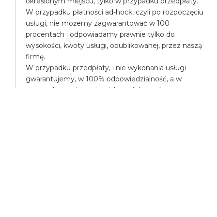
określonym miejscu, tylko w przypadku przedpłaty.
W przypadku płatności ad-hock, czyli po rozpoczęciu
usługi, nie możemy zagwarantować w 100
procentach i odpowiadamy prawnie tylko do
wysokości, kwoty usługi, opublikowanej, przez naszą
firmę.
W przypadku przedpłaty, i nie wykonania usługi
gwarantujemy, w 100% odpowiedzialność, a w
przypadku poniesienia większych kosztów,
pokryjemy różnicę, np. mogą Państwo na nasz koszt
zamówić droższą takśówkę.
UBEZPIECZENIA
Wszyscy uczestnicy transportu są ubezpieczeni,
posiadamy ubezpieczenie OC - odpowiedzialności
cywilnej.
Posiadamy także ubezpieczenie NW - nieszczęśliwe
wypadki.
Nasze usługi wykonujemy zgodnie z ustawą o