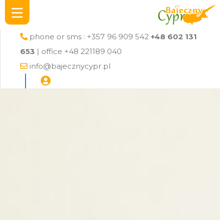
phone or sms : +357 96 909 542
+48 602 131
653
| office +48 221189 040
info@bajecznycypr.pl