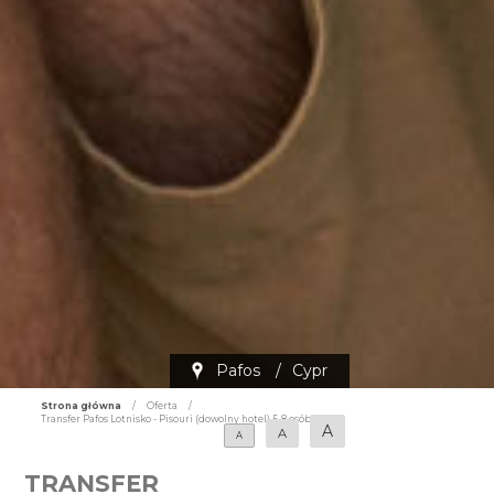
Pafos
/
Cypr
Strona główna
/
Oferta
/
Transfer Pafos Lotnisko - Pisouri (dowolny hotel) 5-8 osób
A
A
A
TRANSFER