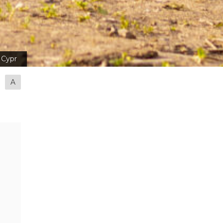
Cypr
A