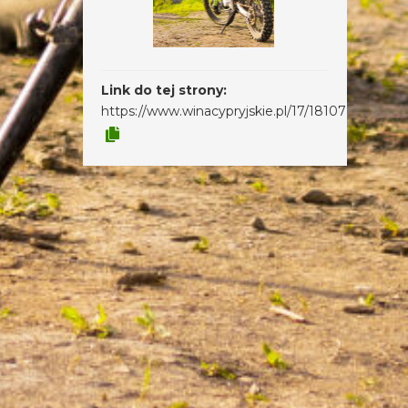
Link do tej strony:
https://www.winacypryjskie.pl/17/18107