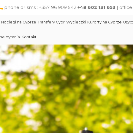
phone or sms : +357 96 909 542
+48 602 131 653
| offic
Noclegi na Cyprze
Transfery Cypr
Wycieczki
Kurorty na Cyprze
Użyc
ne pytania
Kontakt
Larnaka
Słynni ludzie Cypru
Wycieczki jednodniowe na Cyprze z Pafos
Skała Afodyty
Limassol
Restauracje na Cyprze
Wycieczki z Larnaki
Lara Beach Plaża
Pomoc na Cyprze dla polskich turystów
Wycieczki z Protaras
Lokalne produkty na Cyprze
Cypr Atrakcje
Cypr - Państwo
Skała Afodyty