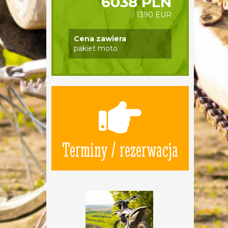
6038 PLN
/ 1390 EUR
Cena zawiera
pakiet moto
Terminy / rezerwacja