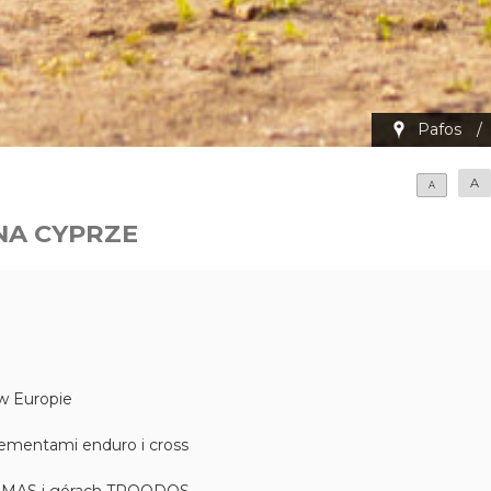
Pafos
/
A
A
NA CYPRZE
 w Europie
lementami enduro i cross
AKAMAS i górach TROODOS