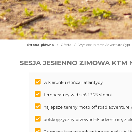
Strona główna
/
Oferta
/
Wycieczka Moto Adventure Cypr
SESJA JESIENNO ZIMOWA KTM 
w kierunku słońca i atlantydy
temperatury w dzień 17-25 stopni
najlepsze tereny moto off road adventure
polskojęzyczny przewodnik adventure, z e
6 wspaniałych tras adventure po parku 