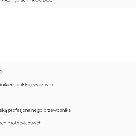
90
odnikiem polskojęzycznym
ieką profesjonalnego przewodnika
jdach motocyklowych