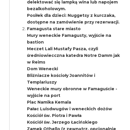
delektować się lampką wina lub napojem
bezalkoholowym.
Posiłek dla dzieci: Nuggetsy z kurczaka,
dostępne na zamówienie przy rezerwacji.
Famagusta stare miasto
Mury weneckie Famagusty, wyjście na
bastion
Meczet Lali Mustafy Pasza, czyli
średniowiecczna katedra Notre Damm jak
w Reims
Dom Wenecki
Bliźniacze kościoły Joannitów i
Templariuszy
Weneckie mury obronne w Famaguście -
wyjście na port
Plac Namika Kemala
Pałac Luisdwugów i weneckich dożów
Kościół św. Piotra i Pawła
Kościół św. Jerzego Łacińskiego
Zamek Othello (z zewnątrz, opcjonalnie