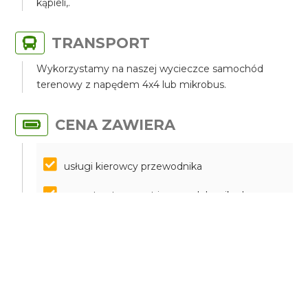
kąpieli,.
TRANSPORT
Wykorzystamy na naszej wycieczce samochód
terenowy z napędem 4x4 lub mikrobus.
CENA ZAWIERA
usługi kierowcy przewodnika
prywatny transport jeepem lub mikrobusem
parkingi
butelka wody
filiżanka cypryjskiej kawy