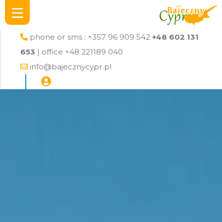
phone or sms : +357 96 909 542
+48 602 131
653
| office +48 221189 040
info@bajecznycypr.pl